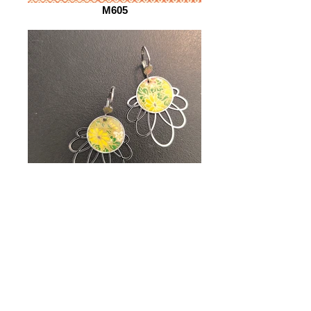
M605
1000008911_edited