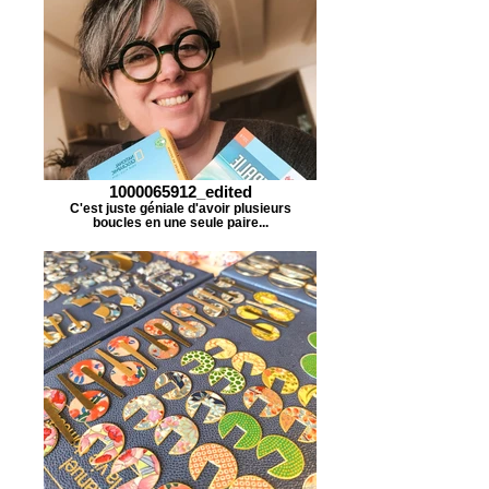
1000065912_edited
C'est juste géniale d'avoir plusieurs
boucles en une seule paire...