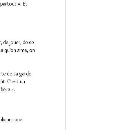
partout ». Et 
, de jouer, de se 
ce qu’on aime, on 
rte de sa garde-
ût. C’est un 
fière ».
pliquer une 